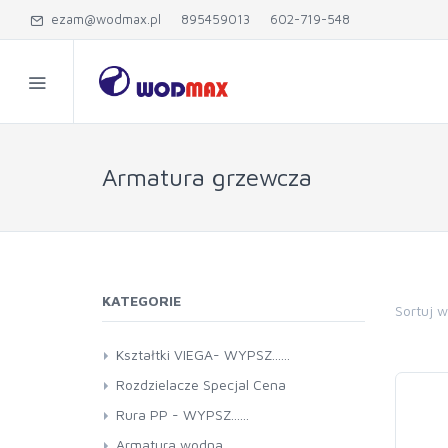
ezam@wodmax.pl
895459013
602-719-548
Armatura grzewcza
KATEGORIE
Sortuj 
Kształtki VIEGA- WYPSZ......
Rozdzielacze Specjal Cena
Rura PP - WYPSZ......
Armatura wodna