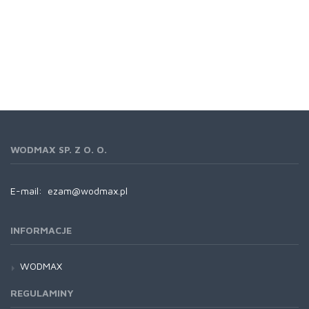
WODMAX SP. Z O. O.
E-mail:
ezam@wodmax.pl
INFORMACJE
WODMAX
REGULAMINY