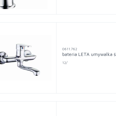
0611.762
bateria LETA umywalka ś
12/