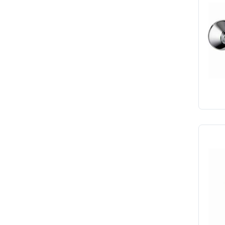
Perlatory
Korki, bat. czasowa, spłuc
Akc. montażowe
Sprężyny kanalizacyjne