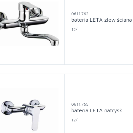
0611.763
bateria LETA zlew ściana
12/
0611.765
bateria LETA natrysk
12/