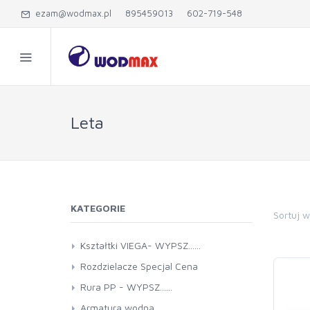
ezam@wodmax.pl
895459013
602-719-548
Leta
KATEGORIE
Sortuj 
Kształtki VIEGA- WYPSZ......
Rozdzielacze Specjal Cena
Rura PP - WYPSZ......
Armatura wodna