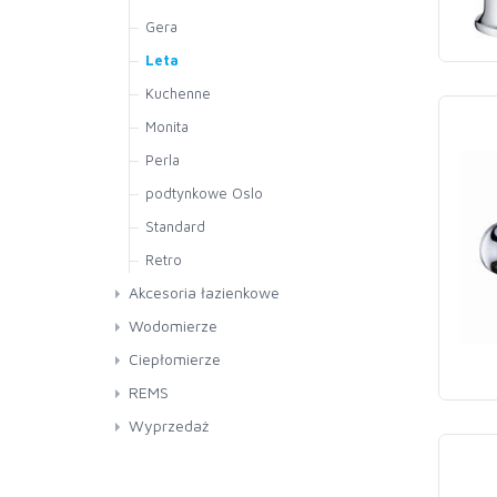
żeliwne
Klipsy
Gera
Obejmy
Leta
Kuchenne
Monita
Perla
podtynkowe Oslo
Standard
Retro
Akcesoria łazienkowe
Zawieszenia
Wodomierze
Słuchawki
FLOWMETERS
Ciepłomierze
Syfony-Viega
AKCESORIA
REMS
Syfony
BMETERS
Wyprzedaż
Złącza do WC
POWOGAZ
Filtry USTM