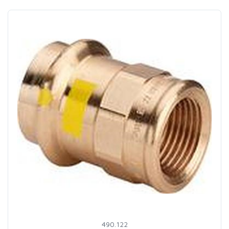
490.122