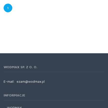
1
WODMAX SP. Z O. O.
E-mail:
ezam@wodmax.pl
INFORMACJE
WODMAX