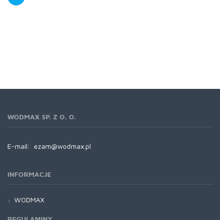
WODMAX SP. Z O. O.
E-mail:
ezam@wodmax.pl
INFORMACJE
WODMAX
REGULAMINY