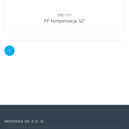
680.311
PP kompensacja 32*
1
WODMAX SP. Z O. O.