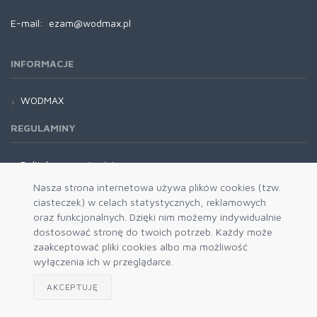
E-mail:
ezam@wodmax.pl
INFORMACJE
WODMAX
REGULAMINY
Polityka prywatności
Regulamin
Nasza strona internetowa używa plików cookies (tzw.
ciasteczek) w celach statystycznych, reklamowych
oraz funkcjonalnych. Dzięki nim możemy indywidualnie
dostosować stronę do twoich potrzeb. Każdy może
zaakceptować pliki cookies albo ma możliwość
wyłączenia ich w przeglądarce.
AKCEPTUJĘ