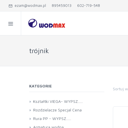
ezam@wodmax.pl
895459013
602-719-548
trójnik
KATEGORIE
Sortuj 
Kształtki VIEGA- WYPSZ......
Rozdzielacze Specjal Cena
Rura PP - WYPSZ......
Armatura wodna