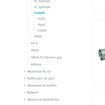
zł. mufowe
zł. nyplowe
trójnik
mufa
nypel
trójnik
tuleje
PP-R
VIEGA
VIEGA-Profipress-gaz
żeliwne
Akcesoria do rur
Luty, pasty
RURA pert-al-pert
Akc. do złączek miedzianych
Akcesoria do baterii
Akc. do pex-al-pex
Węże prysznicowe
Baterie
Nici, areozole,środki poślizg.
Głowice
SOLA
Akcesoria łazienkowe