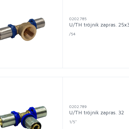
0202.785
U/TH trójnik zapras. 25x
/54
0202.789
U/TH trójnik zapras. 32
1/5*