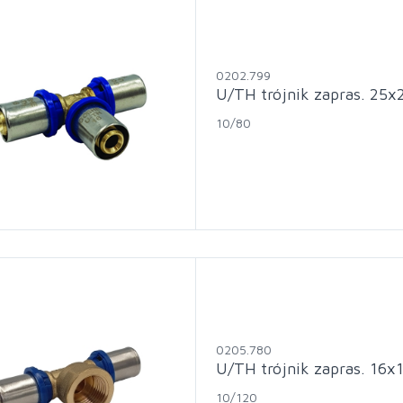
0202.799
U/TH trójnik zapras. 25
10/80
0205.780
U/TH trójnik zapras. 16x
10/120