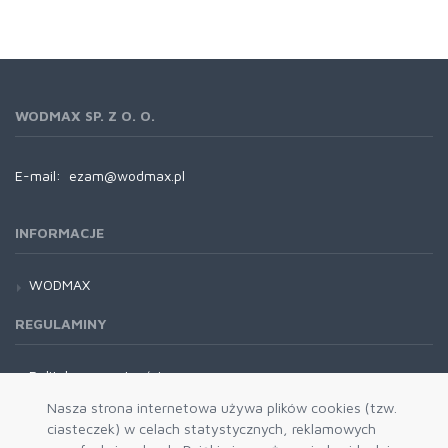
WODMAX SP. Z O. O.
E-mail:
ezam@wodmax.pl
INFORMACJE
WODMAX
REGULAMINY
Polityka prywatności
Regulamin
Nasza strona internetowa używa plików cookies (tzw.
ciasteczek) w celach statystycznych, reklamowych