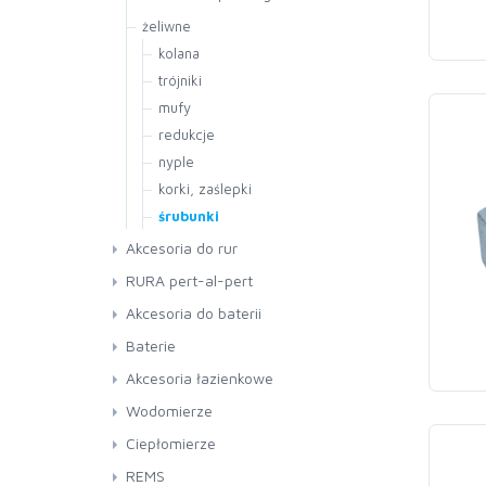
żeliwne
kolana
trójniki
mufy
redukcje
nyple
korki, zaślepki
śrubunki
Akcesoria do rur
Luty, pasty
RURA pert-al-pert
Akc. do złączek miedzianych
Akcesoria do baterii
Akc. do pex-al-pex
Węże prysznicowe
Baterie
Nici, areozole,środki poślizg.
Głowice
SOLA
Akcesoria łazienkowe
Taśmy teflonowe i do otulin
Węże do pralki
Ibbie
Zawieszenia
Wodomierze
Pasty do gwintów,pakuły
Wylewki
Inez
Słuchawki
FLOWMETERS
Ciepłomierze
Uszczelki
Serwisowe części
Lira
Syfony-Viega
AKCESORIA
REMS