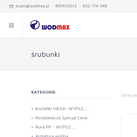
ezam@wodmax.pl
895459013
602-719-548
śrubunki
KATEGORIE
Sortuj 
Kształtki VIEGA- WYPSZ......
Rozdzielacze Specjal Cena
Rura PP - WYPSZ......
Armatura wodna