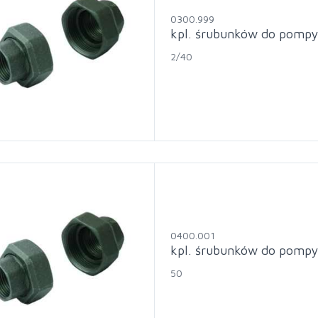
0300.999
kpl. śrubunków do pompy 
2/40
0400.001
kpl. śrubunków do pompy 
50